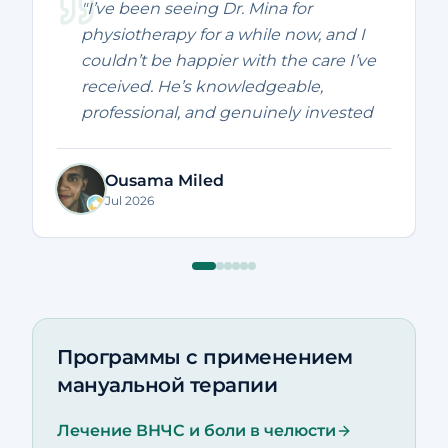
"I’ve been seeing Dr. Mina for
physiotherapy for a while now, and I
couldn’t be happier with the care I’ve
received. He’s knowledgeable,
professional, and genuinely invested
in helping his patients recover. I’ve
seen real improvements in my pain
Ousama Miled
and mobility, and every session has
Jul 2026
been worthwhile. Highly
recommended to anyone looking for
an excellent physiotherapist. Thank
you, Dr. Mina!"
Программы с применением
мануальной терапии
Лечение ВНЧС и боли в челюсти