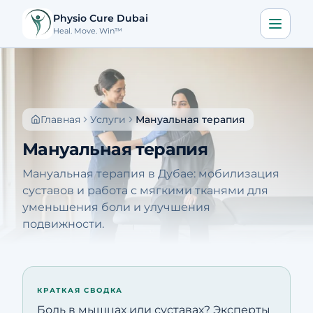
Physio Cure Dubai
Heal. Move. Win™
Главная
Услуги
Главная
Услуги
Мануальная терапия
О нас
Мануальная терапия
Блог
Мануальная терапия в Дубае: мобилизация
Контакты
суставов и работа с мягкими тканями для
уменьшения боли и улучшения
подвижности.
Записаться
🇷🇺
Скачать приложение
КРАТКАЯ СВОДКА
Позвонить
Построить маршрут
Боль в мышцах или суставах? Эксперты