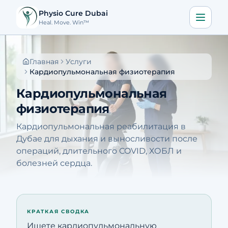
Physio Cure Dubai
Heal. Move. Win™
Главная
Главная
Услуги
Услуги
Кардиопульмональная физиотерапия
Кардиопульмональная
О нас
физиотерапия
Блог
Кардиопульмональная реабилитация в
Контакты
Дубае для дыхания и выносливости после
операций, длительного COVID, ХОБЛ и
болезней сердца.
Записаться
🇷🇺
Скачать приложение
КРАТКАЯ СВОДКА
Позвонить
Построить маршрут
Ищете кардиопульмональную