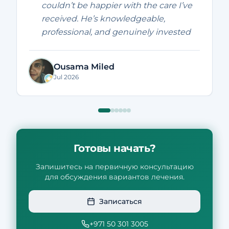
couldn’t be happier with the care I’ve
received. He’s knowledgeable,
professional, and genuinely invested
in helping his patients recover. I’ve
seen real improvements in my pain
Ousama Miled
and mobility, and every session has
Jul 2026
been worthwhile. Highly
recommended to anyone looking for
an excellent physiotherapist. Thank
you, Dr. Mina!"
Готовы начать?
Запишитесь на первичную консультацию
для обсуждения вариантов лечения.
Записаться
+971 50 301 3005