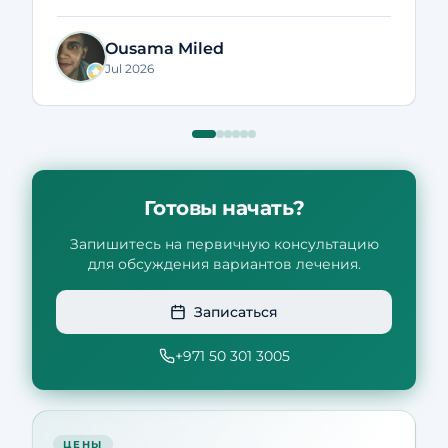
in helping his patients recover. I’ve
seen real improvements in my pain
Ousama Miled
and mobility, and every session has
Jul 2026
been worthwhile. Highly
recommended to anyone looking for
an excellent physiotherapist. Thank
you, Dr. Mina!"
Готовы начать?
Запишитесь на первичную консультацию
для обсуждения вариантов лечения.
Записаться
+971 50 301 3005
ЦЕНЫ