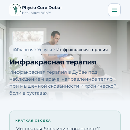
Physio Cure Dubai
Heal. Move. Win™
Главная
Услуги
Главная
Услуги
Инфракрасная терапия
О нас
Инфракрасная терапия
Блог
Инфракрасная терапия в Дубае под
Контакты
наблюдением врача: направленное тепло
при мышечной скованности и хронической
боли в суставах.
Записаться
🇷🇺
Скачать приложение
КРАТКАЯ СВОДКА
Позвонить
Построить маршрут
Мышечная боль или скованность?