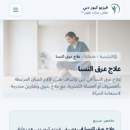
فيزيو كيور دبي
تعافى. تحرّك. تفوّق.™
الرئيسية
خدماتنا
من نحن
الرئيسية
خدماتنا
علاج عرق النسا
المدونة
علاج عرق النسا
تواصل معنا
علاج عرق النسا في دبي بإشراف طبي، لآلام الساق المرتبطة
بالغضروف أو العضلة الكمثرية، مع علاج يدوي وتمارين متدرجة
لاستعادة الحركة.
احجز استشارة
🇦🇪
حمّل التطبيق
ملخص سريع
اتصل الآن
احصل على الاتجاهات
علاج عرق النسا في دبي
في فيزيو كيور دبي هو رعاية