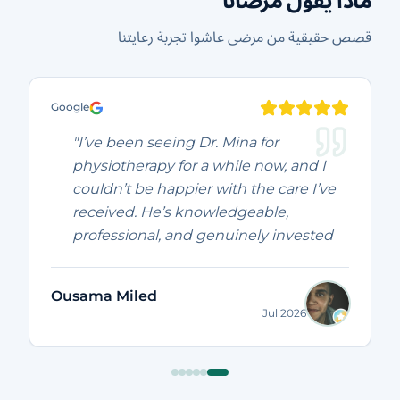
ماذا يقول مرضانا
قصص حقيقية من مرضى عاشوا تجربة رعايتنا
Google
"I’ve been seeing Dr. Mina for
physiotherapy for a while now, and I
couldn’t be happier with the care I’ve
received. He’s knowledgeable,
professional, and genuinely invested
in helping his patients recover. I’ve
seen real improvements in my pain
Ousama Miled
and mobility, and every session has
Jul 2026
been worthwhile. Highly
recommended to anyone looking for
an excellent physiotherapist. Thank
you, Dr. Mina!"