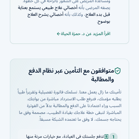
ومساعدة المريض على الشعور بالراحة في كل خطوة.
يصفه المرضى بأنه
أخصائي علاج طبيعي يستمع بعناية
قبل بدء العلاج
، وكذلك بأنه
أخصائي يشرح العلاج
بوضوح
.
اقرأ المزيد عن د. حمزة الحياة
متوافقون مع التأمين عبر نظام الدفع
والمطالبة
تأمينك ما زال يعمل معنا. نسلمك فاتورة تفصيلية وتقريراً طبياً
يطلبه مؤمنك، فترفع طلب الاسترداد مباشرة من بوابتك.
السبب وراء اعتمادنا على الدفع والمطالبة بدلاً من الفوترة
المباشرة: لتبقى خطة علاجك بقيادة الطبيب، مصممة وفق ما
يحتاجه جسمك، لا وفق ما تعتمده الشبكة مسبقاً.
تدفع جلستك في العيادة، مع خيارات مرنة منها
1