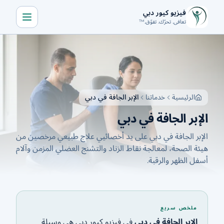
فيزيو كيور دبي
تعافى. تحرّك. تفوّق.™
الرئيسية
خدماتنا
من نحن
الرئيسية
خدماتنا
الإبر الجافة في دبي
المدونة
الإبر الجافة في دبي
تواصل معنا
الإبر الجافة في دبي على يد أخصائيي علاج طبيعي مرخصين من
هيئة الصحة، لمعالجة نقاط الزناد والتشنج العضلي المزمن وآلام
أسفل الظهر والرقبة.
احجز استشارة
🇦🇪
حمّل التطبيق
ملخص سريع
اتصل الآن
احصل على الاتجاهات
الإبر الجافة في دبي
في فيزيو كيور دبي هي وسيلة