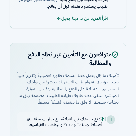
طبيب يستمع باهتمام قبل أن يعالج
.
اقرأ المزيد عن د. مينا جميل
متوافقون مع التأمين عبر نظام الدفع
والمطالبة
تأمينك ما زال يعمل معنا. نسلمك فاتورة تفصيلية وتقريراً طبياً
يطلبه مؤمنك، فترفع طلب الاسترداد مباشرة من بوابتك.
السبب وراء اعتمادنا على الدفع والمطالبة بدلاً من الفوترة
المباشرة: لتبقى خطة علاجك بقيادة الطبيب، مصممة وفق ما
يحتاجه جسمك، لا وفق ما تعتمده الشبكة مسبقاً.
تدفع جلستك في العيادة، مع خيارات مرنة منها
1
أقساط Tabby وZiina والبطاقات القياسية.