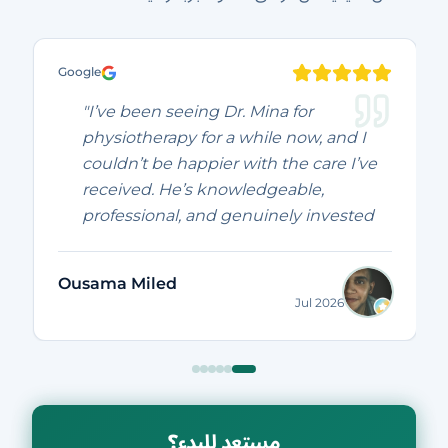
Google
"I’ve been seeing Dr. Mina for
physiotherapy for a while now, and I
couldn’t be happier with the care I’ve
received. He’s knowledgeable,
professional, and genuinely invested
in helping his patients recover. I’ve
seen real improvements in my pain
Ousama Miled
and mobility, and every session has
Jul 2026
been worthwhile. Highly
recommended to anyone looking for
an excellent physiotherapist. Thank
you, Dr. Mina!"
مستعد للبدء؟