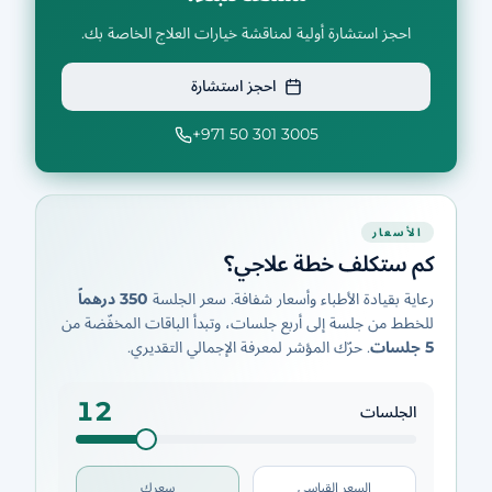
احجز استشارة أولية لمناقشة خيارات العلاج الخاصة بك.
احجز استشارة
+971 50 301 3005
الأسعار
كم ستكلف خطة علاجي؟
رعاية بقيادة الأطباء وأسعار شفافة. سعر الجلسة
350 درهماً
للخطط من جلسة إلى أربع جلسات، وتبدأ الباقات المخفّضة من
5 جلسات
. حرّك المؤشر لمعرفة الإجمالي التقديري.
12
الجلسات
السعر القياسي
سعرك