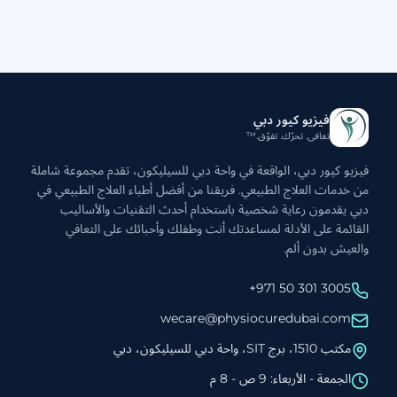
فيزيو كيور دبي
تعافى. تحرّك. تفوّق.™
فيزيو كيور دبي، الواقعة في واحة دبي للسيليكون، تقدم مجموعة شاملة
من خدمات العلاج الطبيعي. فريقنا من أفضل أطباء العلاج الطبيعي في
دبي يقدمون رعاية شخصية باستخدام أحدث التقنيات والأساليب
القائمة على الأدلة لمساعدتك أنت وطفلك وأحبائك على التعافي
والعيش بدون ألم.
+971 50 301 3005
wecare@physiocuredubai.com
مكتب 1510، برج SIT، واحة دبي للسيليكون، دبي
الجمعة - الأربعاء: 9 ص - 8 م